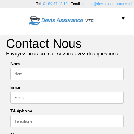
Tél:
01 80 87 43 10
- Email:
contact@devis-assurance-vtc.fr
Contact Nous
ASSURANCE VTC
ASSURANCE POUR VTC
Envoyez-nous un mail si vous avez des questions.
ASSURANCE CHAUFFEUR VTC
Nom
ASSURANCE FLOTTE DES VTC
GUIDE D’ASSURANCES
Email
Téléphone